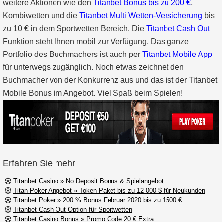
weitere Aktionen wie den
Titanbet Bonus bis zu 200 €
,
Kombiwetten und die
Titanbet Multi Wetten-Versicherung
bis
zu 10 € in dem Sportwetten Bereich. Die
Titanbet Cash Out
Funktion steht Ihnen mobil zur Verfügung. Das ganze
Portfolio des Buchmachers ist auch per
Titanbet Mobile App
für unterwegs zugänglich. Noch etwas zeichnet den
Buchmacher von der Konkurrenz aus und das ist der Titanbet
Mobile Bonus im Angebot. Viel Spaß beim Spielen!
Erfahren Sie mehr
Titanbet Casino » No Deposit Bonus & Spielangebot
Titan Poker Angebot » Token Paket bis zu 12 000 $ für Neukunden
Titanbet Poker » 200 % Bonus Februar 2020 bis zu 1500 €
Titanbet Cash Out Option für Sportwetten
Titanbet Casino Bonus » Promo Code 20 € Extra