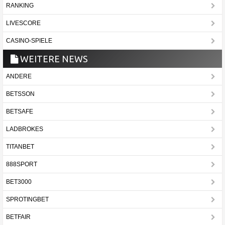
RANKING
LIVESCORE
CASINO-SPIELE
WEITERE NEWS
ANDERE
BETSSON
BETSAFE
LADBROKES
TITANBET
888SPORT
BET3000
SPROTINGBET
BETFAIR