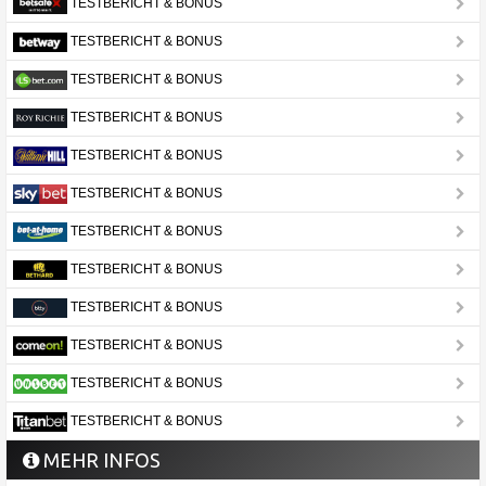
TESTBERICHT & BONUS
TESTBERICHT & BONUS
TESTBERICHT & BONUS
TESTBERICHT & BONUS
TESTBERICHT & BONUS
TESTBERICHT & BONUS
TESTBERICHT & BONUS
TESTBERICHT & BONUS
TESTBERICHT & BONUS
TESTBERICHT & BONUS
TESTBERICHT & BONUS
TESTBERICHT & BONUS
MEHR INFOS