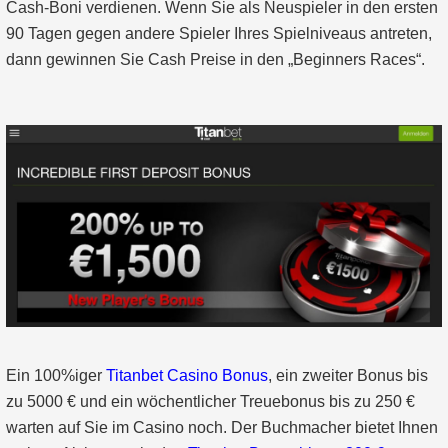
Cash-Boni verdienen. Wenn Sie als Neuspieler in den ersten
90 Tagen gegen andere Spieler Ihres Spielniveaus antreten,
dann gewinnen Sie Cash Preise in den „Beginners Races“.
Ein 100%iger
Titanbet Casino Bonus
, ein zweiter Bonus bis
zu 5000 € und ein wöchentlicher Treuebonus bis zu 250 €
warten auf Sie im Casino noch. Der Buchmacher bietet Ihnen