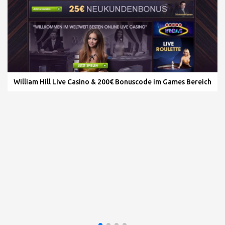
William Hill Live Casino & 200€ Bonuscode im Games Bereich