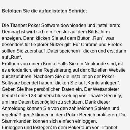
Befolgen Sie die aufgelisteten Schritte:
Die Titanbet Poker Software downloaden und installieren:
Demnächst wird sich ein Fenster auf dem Bildschirm
anzeigen. Dann klicken Sie auf dem Button „Run“, was
besonders für Explorer Nutzer gilt. Für Chrome und Firefox
sollten Sie zuerst auf „Datei speichern“ klicken und erst dann
auf „Run“.
Eröffnen von einem Konto: Falls Sie ein Neukunde sind, ist
es erforderlich, eine Registrierung auf der offiziellen Website
durchzuführen. Nachdem Sie die Installation der Poker
Software beendet haben, klicken Sie auf „Konto anlegen“.
Geben Sie Ihre persönlichen Daten ein. Der Wettanbieter
benutzt eine 128-bit Verschlüsselung von Thawte Security,
um Ihre Daten bestmöglich zu schützen. Dank dieser
Anmeldung können Sie von den zahlreichen Spielen und
regelmäßigen Aktionen in dem Poker Bereich profitieren. Die
Stammkunden können sich einfach einloggen.
Einloggen und loslegen: In dem Pokerraum von Titanbet