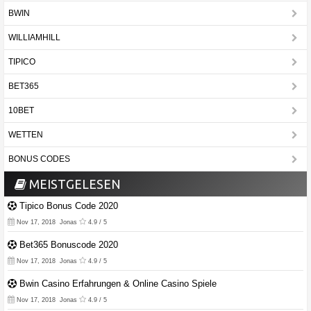
BWIN
WILLIAMHILL
TIPICO
BET365
10BET
WETTEN
BONUS CODES
MEISTGELESEN
Tipico Bonus Code 2020
Nov 17, 2018
Jonas
4.9 / 5
Bet365 Bonuscode 2020
Nov 17, 2018
Jonas
4.9 / 5
Bwin Casino Erfahrungen & Online Casino Spiele
Nov 17, 2018
Jonas
4.9 / 5