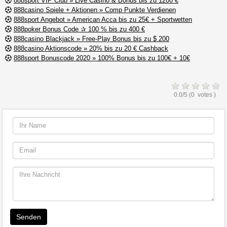
888sport VIP Club » Live Casino & Bonus bis zu 1200 €
888casino Spiele + Aktionen » Comp Punkte Verdienen
888sport Angebot » American Acca bis zu 25€ + Sportwetten
888poker Bonus Code ✰ 100 % bis zu 400 €
888casino Blackjack » Free-Play Bonus bis zu $ 200
888casino Aktionscode » 20% bis zu 20 € Cashback
888sport Bonuscode 2020 » 100% Bonus bis zu 100€ + 10€
0.0
/
5
(
0
votes )