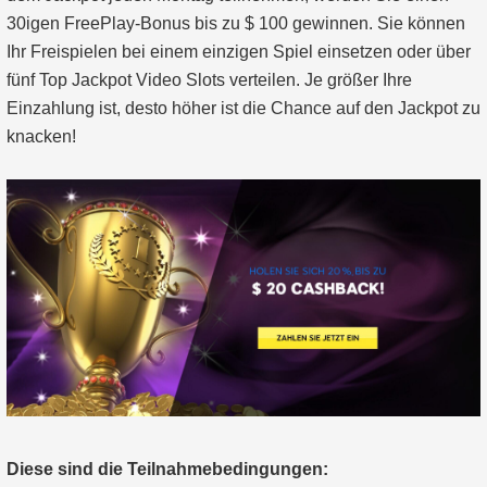
30igen FreePlay-Bonus bis zu $ 100 gewinnen. Sie können
Ihr Freispielen bei einem einzigen Spiel einsetzen oder über
fünf Top Jackpot Video Slots verteilen. Je größer Ihre
Einzahlung ist, desto höher ist die Chance auf den Jackpot zu
knacken!
Diese sind die Teilnahmebedingungen: