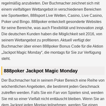
regelmäßig anzubieten. Der Buchmacher zeichnet sich mit
einem vielfaltigen Wettangebot in verschiedenen Bereichen
wie Sportwetten, 888sport Live Wetten, Casino, Live Casino,
Poker und Bingo. 888poker entwickelt gesonderte Websites
für seine Bereiche, was auch Flexibilität und Innovation zeigt.
Die deutschen Kunden haben die Möglichkeit seit 2016, von
seinem Wettangebot zu profitieren. Aktuell verfügt der
Buchmacher über einen 888poker Bonus Code für die Aktion
„Jackpot Magic Monday“, die montags für Sie zur Verfügung
steht.
888poker Jackpot Magic Monday
Der Buchmacher hat in seinem Poker Bereich eine Reihe von
wöchentlichen Angeboten, die bestimmt jeden Geschmack
zutreffen werden. Falls Sie ein Fan von Spielen sind, werden
Sie mit so einer Vielfalt nicht enttäuscht bleiben. Wenn Sie an
dem Jackpot jeden Montag teilnehmen, werden Sie einen